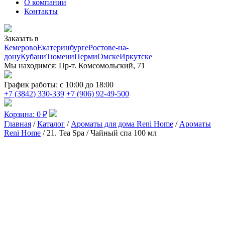
О компании
Контакты
Заказать в
Кемерово
Екатеринбурге
Ростове-на-
дону
Кубани
Тюмени
Перми
Омске
Иркутске
Мы находимся:
Пр-т. Комсомольский, 71
График работы:
с 10:00 до 18:00
+7 (3842) 330-339
+7 (906) 92-49-500
Корзина:
0
₽
Главная
/
Каталог
/
Ароматы для дома Reni Home
/
Ароматы
Reni Home
/ 21. Tea Spa / Чайный спа 100 мл