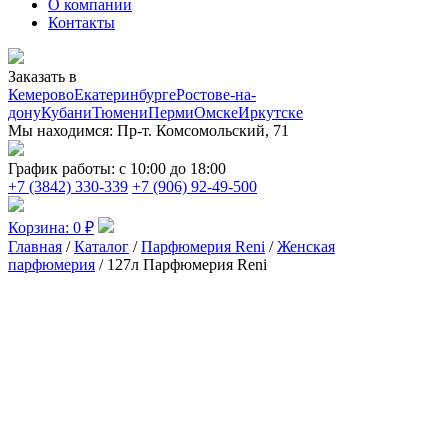
О компании
Контакты
Заказать в
Кемерово
Екатеринбурге
Ростове-на-
дону
Кубани
Тюмени
Перми
Омске
Иркутске
Мы находимся:
Пр-т. Комсомольский, 71
График работы:
с 10:00 до 18:00
+7 (3842) 330-339
+7 (906) 92-49-500
Корзина:
0
₽
Главная
/
Каталог
/
Парфюмерия Reni
/
Женская
парфюмерия
/ 127л Парфюмерия Reni